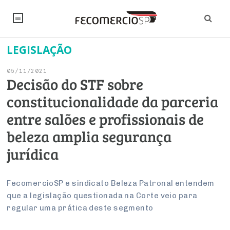
LEGISLAÇÃO
NOTÍCIAS
05/11/2021
Editorial
SINDICATOS
Decisão do STF sobre
constitucionalidade da parceria
Artigos
Economia
PESQUISAS
entre salões e profissionais de
Institucional
Pesquisas
Legislação
FALE CONOSCO
beleza amplia segurança
Debates Fecomercio-SP
Brasil
jurídica
Trabalho
Negócios
INSTITUCIONAL
PROJETOS ESPECIAIS:
Internacional
Empresas
Varejo
Sobre
UM BRASIL
Sustentabilidade
CONSELHOS
Modernização do Estado
FecomercioSP e sindicato Beleza Patronal entendem
Arbitragem e Mediação
que a legislação questionada na Corte veio para
UM BRASIL
Atacado
Imprensa
Economia Digital
Últimas Notícias
ESG
Conselho de Turismo
regular uma prática deste segmento
EMPRESAS
Reforma Tributária
Serviços
Negociações Coletivas
Inteligência Artificial
Conselho de Emprego e Relações do Trabalho
PROJETOS ESPECIAIS: