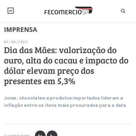
IMPRENSA
NOTÍCIAS
07/05/2025
Editorial
SINDICATOS
Dia das Mães: valorização do
ouro, alta do cacau e impacto do
Artigos
Economia
PESQUISAS
dólar elevam preço dos
Institucional
Pesquisas
Legislação
FALE CONOSCO
presentes em 5,3%
Debates Fecomercio-SP
Brasil
Trabalho
Negócios
INSTITUCIONAL
PROJETOS ESPECIAIS:
Internacional
Joias, chocolates e produtos importados lideram a
Empresas
inflação entre os itens mais procurados para a data
Varejo
Sobre
UM BRASIL
Sustentabilidade
CONSELHOS
Modernização do Estado
Arbitragem e Mediação
UM BRASIL
Atacado
Imprensa
Economia Digital
Últimas Notícias
ESG
Conselho de Turismo
EMPRESAS
Reforma Tributária
Serviços
Negociações Coletivas
Inteligência Artificial
Conselho de Emprego e Relações do Trabalho
PROJETOS ESPECIAIS:
A+
A-