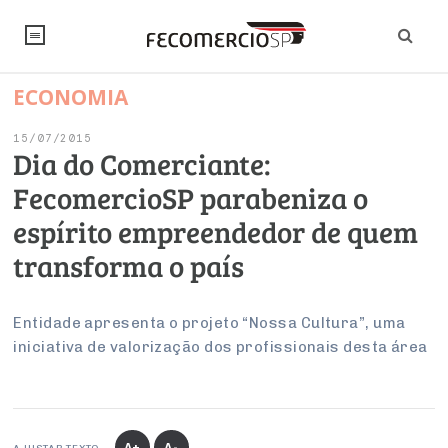
ECONOMIA
NOTÍCIAS
15/07/2015
Editorial
SINDICATOS
Dia do Comerciante:
FecomercioSP parabeniza o
Artigos
Economia
PESQUISAS
espírito empreendedor de quem
Institucional
Pesquisas
Legislação
FALE CONOSCO
transforma o país
Debates Fecomercio-SP
Brasil
Trabalho
Negócios
INSTITUCIONAL
PROJETOS ESPECIAIS:
Internacional
Entidade apresenta o projeto “Nossa Cultura”, uma
Empresas
iniciativa de valorização dos profissionais desta área
Varejo
Sobre
UM BRASIL
Sustentabilidade
CONSELHOS
Modernização do Estado
Arbitragem e Mediação
UM BRASIL
Atacado
Imprensa
Economia Digital
Últimas Notícias
ESG
Conselho de Turismo
EMPRESAS
Reforma Tributária
Serviços
Negociações Coletivas
Inteligência Artificial
Conselho de Emprego e Relações do Trabalho
PROJETOS ESPECIAIS:
A+
A-