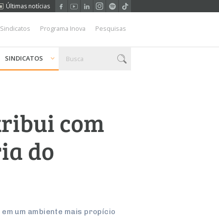
Últimas notícias
 Sindicatos
Programa Inova
Pesquisas
SINDICATOS
tribui com
ia do
o em um ambiente mais propício