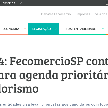
Conselhos
Debates Fecomercio
Empresas
Sala dos
ECONOMIA
LEGISLAÇÃO
SUSTENTABILIDADE
24: FecomercioSP con
ara agenda prioritár
orismo
s entidades visa levar propostas aos candidatos com foc