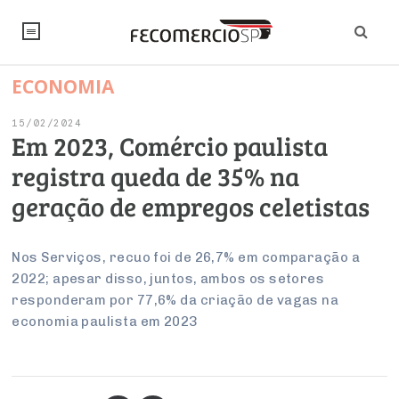
ECONOMIA
NOTÍCIAS
15/02/2024
Editorial
SINDICATOS
Em 2023, Comércio paulista
registra queda de 35% na
Artigos
Economia
PESQUISAS
geração de empregos celetistas
Institucional
Pesquisas
Legislação
FALE CONOSCO
Debates Fecomercio-SP
Brasil
Nos Serviços, recuo foi de 26,7% em comparação a
Trabalho
Negócios
INSTITUCIONAL
2022; apesar disso, juntos, ambos os setores
PROJETOS ESPECIAIS:
Internacional
Empresas
responderam por 77,6% da criação de vagas na
Varejo
Sobre
UM BRASIL
Sustentabilidade
CONSELHOS
Modernização do Estado
economia paulista em 2023
Arbitragem e Mediação
UM BRASIL
Atacado
Imprensa
Economia Digital
Últimas Notícias
ESG
Conselho de Turismo
EMPRESAS
Reforma Tributária
Serviços
Negociações Coletivas
Inteligência Artificial
Conselho de Emprego e Relações do Trabalho
PROJETOS ESPECIAIS: