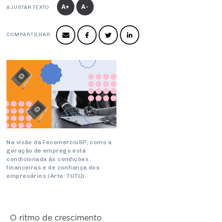
Produtos e Serviços
Turismo
Serviços
A+
A-
AJUSTAR TEXTO
Conselho de Assuntos Tributários
Logística Reversa
Advocacy
SESC
PROJETOS ESPECIAIS:
Conselho Estadual de Defesa do Contribuinte
COP30
COMPARTILHAR
SENAC
Afixação de preços e fiscalização
Conselho de Economia Empresarial e Política
Cecomercio
Conselho Superior de Direito
Licitações
Conselho do Comércio Atacadista
Prêmio de Sustentabilidade
Conselho de Serviços
Conselho de Relações Internacionais
Conselho de Sustentabilidade
Na visão da FecomercioSP, como a
geração de emprego está
Conselho de Comércio Eletrônico
condicionada às condições
financeiras e de confiança dos
empresários (Arte: TUTU)
O ritmo de crescimento