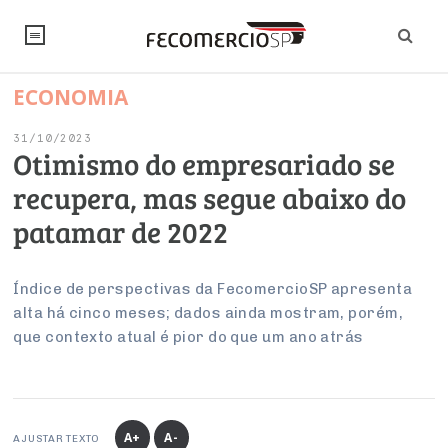
ECONOMIA
NOTÍCIAS
31/10/2023
Editorial
SINDICATOS
Otimismo do empresariado se
recupera, mas segue abaixo do
Artigos
Economia
PESQUISAS
patamar de 2022
Institucional
Pesquisas
Legislação
FALE CONOSCO
Debates Fecomercio-SP
Brasil
Índice de perspectivas da FecomercioSP apresenta
Trabalho
Negócios
INSTITUCIONAL
alta há cinco meses; dados ainda mostram, porém,
PROJETOS ESPECIAIS:
Internacional
Empresas
que contexto atual é pior do que um ano atrás
Varejo
Sobre
UM BRASIL
Sustentabilidade
CONSELHOS
Modernização do Estado
Arbitragem e Mediação
UM BRASIL
Atacado
Imprensa
Economia Digital
Últimas Notícias
ESG
Conselho de Turismo
EMPRESAS
Reforma Tributária
Serviços
Negociações Coletivas
Inteligência Artificial
Conselho de Emprego e Relações do Trabalho
A+
A-
AJUSTAR TEXTO
PROJETOS ESPECIAIS: