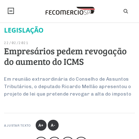
LEGISLAÇÃO
NOTÍCIAS
22/02/2021
Editorial
SINDICATOS
Empresários pedem revogação
do aumento do ICMS
Artigos
Economia
PESQUISAS
Institucional
Pesquisas
Legislação
FALE CONOSCO
Em reunião extraordinária do Conselho de Assuntos
Debates Fecomercio-SP
Tributários, o deputado Ricardo Mellão apresentou o
Brasil
Trabalho
projeto de lei que pretende revogar a alta do imposto
Negócios
INSTITUCIONAL
PROJETOS ESPECIAIS:
Internacional
Empresas
Varejo
Sobre
UM BRASIL
Sustentabilidade
CONSELHOS
Modernização do Estado
Arbitragem e Mediação
UM BRASIL
Atacado
Imprensa
Economia Digital
Últimas Notícias
ESG
Conselho de Turismo
A+
A-
EMPRESAS
Reforma Tributária
AJUSTAR TEXTO
Serviços
Negociações Coletivas
Inteligência Artificial
Conselho de Emprego e Relações do Trabalho
PROJETOS ESPECIAIS: