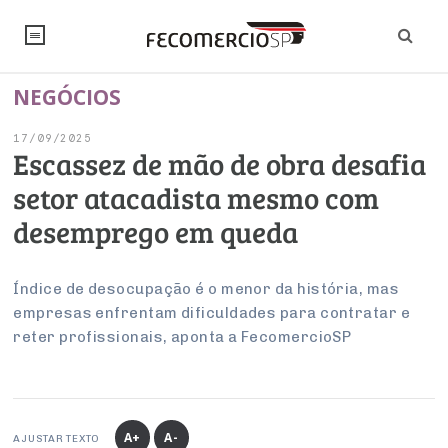
NEGÓCIOS
NOTÍCIAS
17/09/2025
Editorial
SINDICATOS
Escassez de mão de obra desafia
setor atacadista mesmo com
Artigos
Economia
PESQUISAS
desemprego em queda
Institucional
Pesquisas
Legislação
FALE CONOSCO
Debates Fecomercio-SP
Brasil
Índice de desocupação é o menor da história, mas
Trabalho
Negócios
INSTITUCIONAL
empresas enfrentam dificuldades para contratar e
PROJETOS ESPECIAIS:
Internacional
Empresas
reter profissionais, aponta a FecomercioSP
Varejo
Sobre
UM BRASIL
Sustentabilidade
CONSELHOS
Modernização do Estado
Arbitragem e Mediação
UM BRASIL
Atacado
Imprensa
Economia Digital
Últimas Notícias
ESG
Conselho de Turismo
EMPRESAS
Reforma Tributária
Serviços
Negociações Coletivas
Inteligência Artificial
Conselho de Emprego e Relações do Trabalho
A+
A-
AJUSTAR TEXTO
PROJETOS ESPECIAIS: