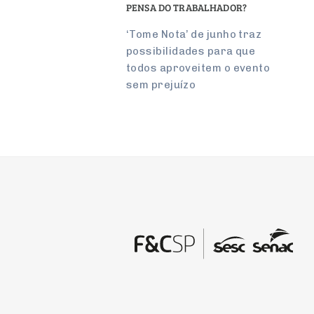
PENSA DO TRA­BA­LHADOR?
‘Tome Nota’ de junho traz
pos­si­bi­li­dades para que
todos apro­veitem o evento
sem pre­juízo