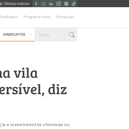
Últimas notícias
 Sindicatos
Programa Inova
Pesquisas
SINDICATOS
a vila
ersível, diz
gia e investimentos chineses no