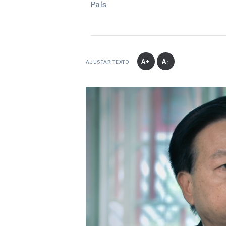
País
A+
A-
AJUSTAR TEXTO