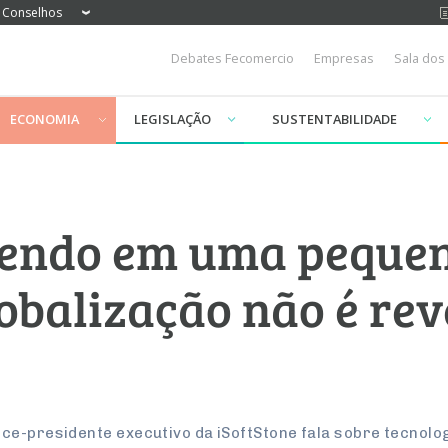
Conselhos
Debates Fecomercio
Empresas
Sala dos
ECONOMIA
LEGISLAÇÃO
SUSTENTABILIDADE
endo em uma pequen
lobalização não é rev
g
ce-presidente executivo da iSoftStone fala sobre tecnolo