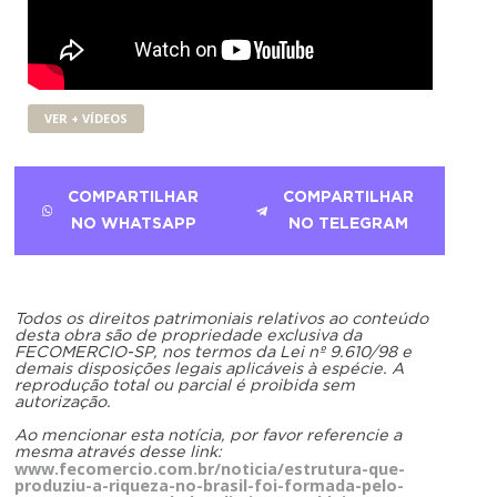
VER + VÍDEOS
COMPARTILHAR
COMPARTILHAR
NO WHATSAPP
NO TELEGRAM
Todos os direitos patrimoniais relativos ao conteúdo
desta obra são de propriedade exclusiva da
FECOMERCIO-SP, nos termos da Lei nº 9.610/98 e
demais disposições legais aplicáveis à espécie. A
reprodução total ou parcial é proibida sem
autorização.
Ao mencionar esta notícia, por favor referencie a
mesma através desse link:
www.fecomercio.com.br/noticia/estrutura-que-
produziu-a-riqueza-no-brasil-foi-formada-pelo-