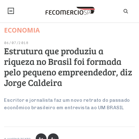
ECONOMIA
NOTÍCIAS
06/07/2018
Editorial
SINDICATOS
Estrutura que produziu a
riqueza no Brasil foi formada
Artigos
Economia
PESQUISAS
pelo pequeno empreendedor, diz
Institucional
Pesquisas
Legislação
FALE CONOSCO
Jorge Caldeira
Debates Fecomercio-SP
Brasil
Trabalho
Negócios
INSTITUCIONAL
PROJETOS ESPECIAIS:
Internacional
Escritor e jornalista faz um novo retrato do passado
Empresas
econômico brasileiro em entrevista ao UM BRASIL
Varejo
Sobre
UM BRASIL
Sustentabilidade
CONSELHOS
Modernização do Estado
Arbitragem e Mediação
UM BRASIL
Atacado
Imprensa
Economia Digital
Últimas Notícias
ESG
Conselho de Turismo
EMPRESAS
Reforma Tributária
Serviços
Negociações Coletivas
Inteligência Artificial
Conselho de Emprego e Relações do Trabalho
PROJETOS ESPECIAIS:
A+
A-