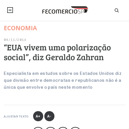
ECONOMIA
NOTÍCIAS
04/11/2016
Editorial
SINDICATOS
“EUA vivem uma polarização
social”, diz Geraldo Zahran
Artigos
Economia
PESQUISAS
Institucional
Pesquisas
Legislação
FALE CONOSCO
Especialista em estudos sobre os Estados Unidos diz
Debates Fecomercio-SP
que divisão entre democratas e republicanos não é a
Brasil
Trabalho
única que envolve o país neste momento
Negócios
INSTITUCIONAL
PROJETOS ESPECIAIS:
Internacional
Empresas
Varejo
Sobre
UM BRASIL
Sustentabilidade
CONSELHOS
Modernização do Estado
Arbitragem e Mediação
UM BRASIL
Atacado
Imprensa
Economia Digital
Últimas Notícias
ESG
Conselho de Turismo
A+
A-
EMPRESAS
Reforma Tributária
AJUSTAR TEXTO
Serviços
Negociações Coletivas
Inteligência Artificial
Conselho de Emprego e Relações do Trabalho
PROJETOS ESPECIAIS: