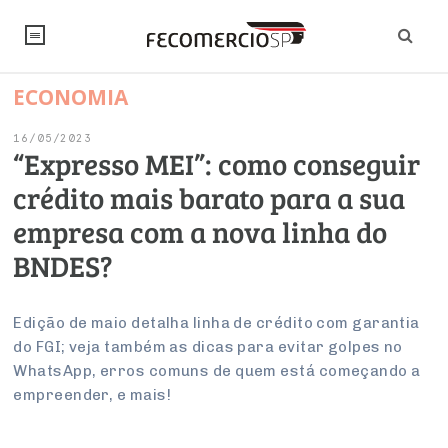
ECONOMIA
NOTÍCIAS
16/05/2023
Editorial
SINDICATOS
“Expresso MEI”: como conseguir
crédito mais barato para a sua
Artigos
Economia
PESQUISAS
empresa com a nova linha do
Institucional
Pesquisas
Legislação
FALE CONOSCO
BNDES?
Debates Fecomercio-SP
Brasil
Trabalho
Negócios
INSTITUCIONAL
PROJETOS ESPECIAIS:
Internacional
Edição de maio detalha linha de crédito com garantia
Empresas
do FGI; veja também as dicas para evitar golpes no
Varejo
Sobre
UM BRASIL
Sustentabilidade
CONSELHOS
Modernização do Estado
Arbitragem e Mediação
WhatsApp, erros comuns de quem está começando a
UM BRASIL
Atacado
Imprensa
Economia Digital
empreender, e mais!
Últimas Notícias
ESG
Conselho de Turismo
EMPRESAS
Reforma Tributária
Serviços
Negociações Coletivas
Inteligência Artificial
Conselho de Emprego e Relações do Trabalho
PROJETOS ESPECIAIS: