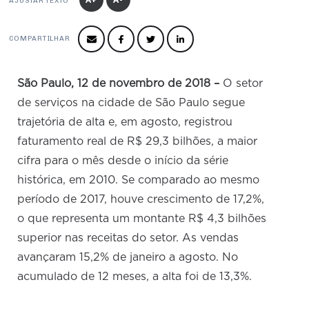
Produtos e Serviços
AJUSTAR TEXTO
Turismo
Serviços
Conselho de Assuntos Tributários
Logística Reversa
Advocacy
SESC
PROJETOS ESPECIAIS:
COMPARTILHAR
Conselho Estadual de Defesa do Contribuinte
COP30
SENAC
Afixação de preços e fiscalização
Conselho de Economia Empresarial e Política
Cecomercio
São Paulo, 12 de novembro de 2018 –
O setor
Conselho Superior de Direito
de serviços na cidade de São Paulo segue
Licitações
Conselho do Comércio Atacadista
trajetória de alta e, em agosto, registrou
Prêmio de Sustentabilidade
faturamento real de R$ 29,3 bilhões, a maior
Conselho de Serviços
cifra para o mês desde o início da série
Conselho de Relações Internacionais
histórica, em 2010. Se comparado ao mesmo
Conselho de Sustentabilidade
período de 2017, houve crescimento de 17,2%,
o que representa um montante R$ 4,3 bilhões
Conselho de Comércio Eletrônico
superior nas receitas do setor. As vendas
avançaram 15,2% de janeiro a agosto. No
acumulado de 12 meses, a alta foi de 13,3%.