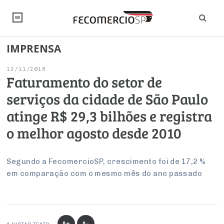
IMPRENSA
NOTÍCIAS
12/11/2018
Editorial
SINDICATOS
Faturamento do setor de
serviços da cidade de São Paulo
Artigos
Economia
PESQUISAS
atinge R$ 29,3 bilhões e registra
Institucional
Pesquisas
Legislação
FALE CONOSCO
o melhor agosto desde 2010
Debates Fecomercio-SP
Brasil
Trabalho
Negócios
INSTITUCIONAL
PROJETOS ESPECIAIS:
Internacional
Segundo a FecomercioSP, crescimento foi de 17,2 %
Empresas
em comparação com o mesmo mês do ano passado
Varejo
Sobre
UM BRASIL
Sustentabilidade
CONSELHOS
Modernização do Estado
Arbitragem e Mediação
UM BRASIL
Atacado
Imprensa
Economia Digital
Últimas Notícias
ESG
Conselho de Turismo
EMPRESAS
Reforma Tributária
Serviços
Negociações Coletivas
Inteligência Artificial
Conselho de Emprego e Relações do Trabalho
PROJETOS ESPECIAIS:
A+
A-