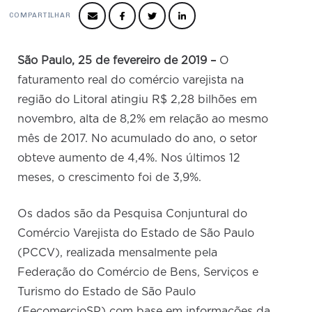
Produtos e Serviços
Turismo
Serviços
Conselho de Assuntos Tributários
COMPARTILHAR
Logística Reversa
Advocacy
SESC
PROJETOS ESPECIAIS:
Conselho Estadual de Defesa do Contribuinte
COP30
SENAC
São Paulo, 25 de fevereiro de 2019 –
O
Afixação de preços e fiscalização
Conselho de Economia Empresarial e Política
faturamento real do comércio varejista na
Cecomercio
Conselho Superior de Direito
região do Litoral atingiu R$ 2,28 bilhões em
Licitações
novembro, alta de 8,2% em relação ao mesmo
Conselho do Comércio Atacadista
Prêmio de Sustentabilidade
mês de 2017. No acumulado do ano, o setor
Conselho de Serviços
obteve aumento de 4,4%. Nos últimos 12
Conselho de Relações Internacionais
meses, o crescimento foi de 3,9%.
Conselho de Sustentabilidade
Os dados são da Pesquisa Conjuntural do
Conselho de Comércio Eletrônico
Comércio Varejista do Estado de São Paulo
(PCCV), realizada mensalmente pela
Federação do Comércio de Bens, Serviços e
Turismo do Estado de São Paulo
(FecomercioSP) com base em informações da