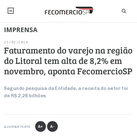
IMPRENSA
NOTÍCIAS
25/02/2019
Editorial
SINDICATOS
Faturamento do varejo na região
do Litoral tem alta de 8,2% em
Artigos
Economia
PESQUISAS
novembro, aponta FecomercioSP
Institucional
Pesquisas
Legislação
FALE CONOSCO
Debates Fecomercio-SP
Brasil
Segundo pesquisa da Entidade, a receita do setor foi
Trabalho
Negócios
INSTITUCIONAL
de R$ 2,28 bilhões
PROJETOS ESPECIAIS:
Internacional
Empresas
Varejo
Sobre
UM BRASIL
Sustentabilidade
CONSELHOS
Modernização do Estado
Arbitragem e Mediação
UM BRASIL
Atacado
Imprensa
Economia Digital
Últimas Notícias
ESG
Conselho de Turismo
EMPRESAS
Reforma Tributária
A+
A-
AJUSTAR TEXTO
Serviços
Negociações Coletivas
Inteligência Artificial
Conselho de Emprego e Relações do Trabalho
PROJETOS ESPECIAIS: