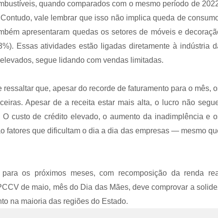
ombustíveis, quando comparados com o mesmo período de 2022
 Contudo, vale lembrar que isso não implica queda de consumo
mbém apresentaram quedas os setores de móveis e decoraçã
,3%). Essas atividades estão ligadas diretamente à indústria d
s elevados, segue lidando com vendas limitadas.
ressaltar que, apesar do recorde de faturamento para o mês, o
nceiras. Apesar de a receita estar mais alta, o lucro não segue
O custo de crédito elevado, o aumento da inadimplência e o
ão fatores que dificultam o dia a dia das empresas — mesmo qu
a para os próximos meses, com recomposição da renda rea
PCCV de maio, mês do Dia das Mães, deve comprovar a solide
nto na maioria das regiões do Estado.