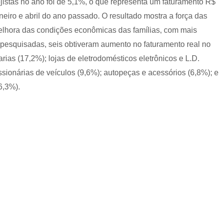
istas no ano foi de 5,1%, o que representa um faturamento R$
aneiro e abril do ano passado. O resultado mostra a força das
lhora das condições econômicas das famílias, com mais
pesquisadas, seis obtiveram aumento no faturamento real no
rias (17,2%); lojas de eletrodomésticos eletrônicos e L.D.
sionárias de veículos (9,6%); autopeças e acessórios (6,8%); e
6,3%).