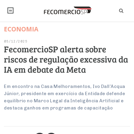
ECONOMIA
NOTÍCIAS
05/12/2025
Editorial
SINDICATOS
FecomercioSP alerta sobre
riscos de regulação excessiva da
Artigos
Economia
PESQUISAS
IA em debate da Meta
Institucional
Pesquisas
Legislação
FALE CONOSCO
Debates Fecomercio-SP
Brasil
Em encontro na Casa Melhoramentos, Ivo Dall’Acqua
Trabalho
Negócios
INSTITUCIONAL
Júnior, presidente em exercício da Entidade defende
PROJETOS ESPECIAIS:
Internacional
Empresas
equilíbrio no Marco Legal da Inteligência Artificial e
Varejo
Sobre
UM BRASIL
Sustentabilidade
CONSELHOS
Modernização do Estado
destaca ganhos em programas de capacitação
Arbitragem e Mediação
UM BRASIL
Atacado
Imprensa
Economia Digital
Últimas Notícias
ESG
Conselho de Turismo
EMPRESAS
Reforma Tributária
Serviços
Negociações Coletivas
Inteligência Artificial
Conselho de Emprego e Relações do Trabalho
PROJETOS ESPECIAIS: