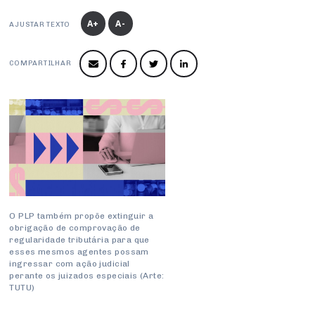
Produtos e Serviços
Turismo
Serviços
Conselho de Assuntos Tributários
Logística Reversa
A+
A-
AJUSTAR TEXTO
Advocacy
SESC
PROJETOS ESPECIAIS:
Conselho Estadual de Defesa do Contribuinte
COP30
SENAC
Afixação de preços e fiscalização
COMPARTILHAR
Conselho de Economia Empresarial e Política
Cecomercio
Conselho Superior de Direito
Licitações
Conselho do Comércio Atacadista
Prêmio de Sustentabilidade
Conselho de Serviços
Conselho de Relações Internacionais
Conselho de Sustentabilidade
O PLP também propõe extinguir a
Conselho de Comércio Eletrônico
obrigação de comprovação de
regularidade tributária para que
esses mesmos agentes possam
ingressar com ação judicial
perante os juizados especiais (Arte:
TUTU)