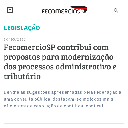
LEGISLAÇÃO
NOTÍCIAS
20/05/2022
Editorial
SINDICATOS
FecomercioSP contribui com
propostas para modernização
Artigos
Economia
PESQUISAS
dos processos administrativo e
Institucional
Pesquisas
Legislação
FALE CONOSCO
tributário
Debates Fecomercio-SP
Brasil
Trabalho
Negócios
INSTITUCIONAL
PROJETOS ESPECIAIS:
Internacional
Dentre as sugestões apresentadas pela Federação a
Empresas
uma consulta pública, destacam-se métodos mais
Varejo
Sobre
UM BRASIL
Sustentabilidade
CONSELHOS
Modernização do Estado
Arbitragem e Mediação
eficientes de resolução de conflitos; confira!
UM BRASIL
Atacado
Imprensa
Economia Digital
Últimas Notícias
ESG
Conselho de Turismo
EMPRESAS
Reforma Tributária
Serviços
Negociações Coletivas
Inteligência Artificial
Conselho de Emprego e Relações do Trabalho
PROJETOS ESPECIAIS: