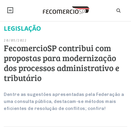
LEGISLAÇÃO
NOTÍCIAS
20/05/2022
Editorial
SINDICATOS
FecomercioSP contribui com
propostas para modernização
Artigos
Economia
PESQUISAS
dos processos administrativo e
Institucional
Pesquisas
Legislação
FALE CONOSCO
tributário
Debates Fecomercio-SP
Brasil
Trabalho
Negócios
INSTITUCIONAL
PROJETOS ESPECIAIS:
Internacional
Dentre as sugestões apresentadas pela Federação a
Empresas
uma consulta pública, destacam-se métodos mais
Varejo
Sobre
UM BRASIL
Sustentabilidade
CONSELHOS
Modernização do Estado
Arbitragem e Mediação
eficientes de resolução de conflitos; confira!
UM BRASIL
Atacado
Imprensa
Economia Digital
Últimas Notícias
ESG
Conselho de Turismo
EMPRESAS
Reforma Tributária
Serviços
Negociações Coletivas
Inteligência Artificial
Conselho de Emprego e Relações do Trabalho
PROJETOS ESPECIAIS: