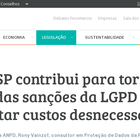
Conselhos
Debates Fecomercio
Empresas
Sala dos
ECONOMIA
LEGISLAÇÃO
SUSTENTABILIDADE
P contribui para to
das sanções da LGPD
tar custos desnecess
la ANPD, Rony Vainzof, consultor em Proteção de Dados da