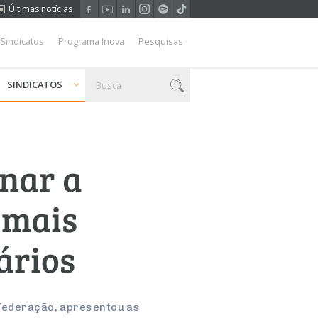
Últimas notícias
 Sindicatos
Programa Inova
Pesquisas
SINDICATOS
rnar a
 mais
ários
 Federação, apresentou as