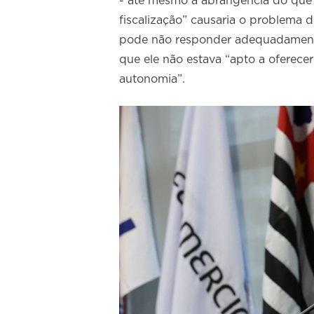
- até mesmo a abrangência do que 
fiscalização” causaria o problema 
pode não responder adequadamente
que ele não estava “apto a oferec
autonomia”.