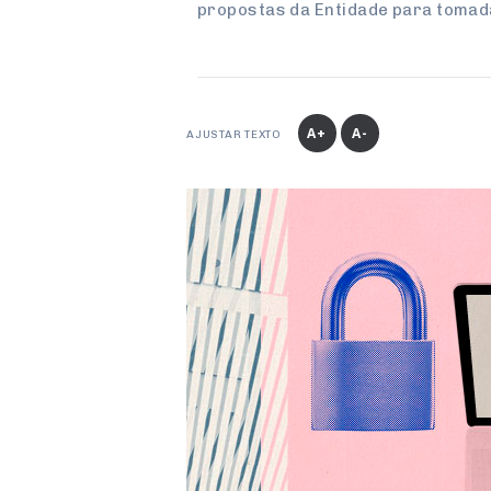
propostas da Entidade para tomad
A+
A-
AJUSTAR TEXTO