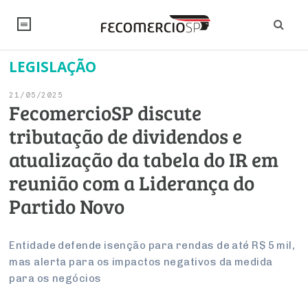
LEGISLAÇÃO
NOTÍCIAS
21/05/2025
Editorial
SINDICATOS
FecomercioSP discute
tributação de dividendos e
Artigos
Economia
PESQUISAS
atualização da tabela do IR em
Institucional
Pesquisas
Legislação
FALE CONOSCO
reunião com a Liderança do
Debates Fecomercio-SP
Brasil
Partido Novo
Trabalho
Negócios
INSTITUCIONAL
PROJETOS ESPECIAIS:
Internacional
Empresas
Varejo
Sobre
UM BRASIL
Sustentabilidade
CONSELHOS
Modernização do Estado
Entidade defende isenção para rendas de até R$ 5 mil,
Arbitragem e Mediação
mas alerta para os impactos negativos da medida
UM BRASIL
Atacado
Imprensa
Economia Digital
Últimas Notícias
ESG
Conselho de Turismo
para os negócios
EMPRESAS
Reforma Tributária
Serviços
Negociações Coletivas
Inteligência Artificial
Conselho de Emprego e Relações do Trabalho
PROJETOS ESPECIAIS: