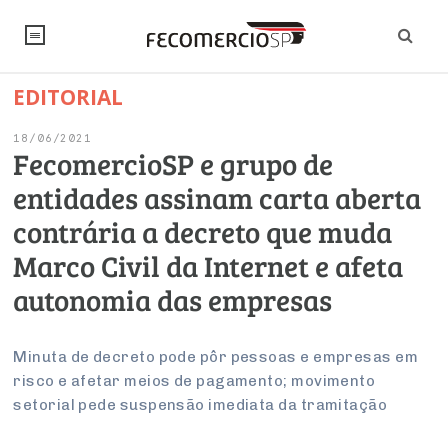
EDITORIAL
NOTÍCIAS
18/06/2021
Editorial
SINDICATOS
FecomercioSP e grupo de
entidades assinam carta aberta
Artigos
Economia
PESQUISAS
contrária a decreto que muda
Institucional
Pesquisas
Legislação
FALE CONOSCO
Marco Civil da Internet e afeta
Debates Fecomercio-SP
Brasil
autonomia das empresas
Trabalho
Negócios
INSTITUCIONAL
PROJETOS ESPECIAIS:
Internacional
Empresas
Varejo
Sobre
UM BRASIL
Sustentabilidade
CONSELHOS
Modernização do Estado
Minuta de decreto pode pôr pessoas e empresas em
Arbitragem e Mediação
risco e afetar meios de pagamento; movimento
UM BRASIL
Atacado
Imprensa
Economia Digital
Últimas Notícias
ESG
Conselho de Turismo
setorial pede suspensão imediata da tramitação
EMPRESAS
Reforma Tributária
Serviços
Negociações Coletivas
Inteligência Artificial
Conselho de Emprego e Relações do Trabalho
PROJETOS ESPECIAIS: