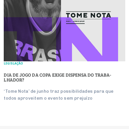
LEGISLAÇÃO
DIA DE JOGO DA COPA EXIGE DIS­PENSA DO TRA­BA­
LHADOR?
‘Tome Nota’ de junho traz pos­si­bi­li­dades para que
todos apro­veitem o evento sem pre­juízo