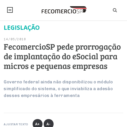
LEGISLAÇÃO
NOTÍCIAS
14/05/2018
Editorial
SINDICATOS
FecomercioSP pede prorrogação
de implantação do eSocial para
Artigos
Economia
PESQUISAS
micros e pequenas empresas
Institucional
Pesquisas
Legislação
FALE CONOSCO
Debates Fecomercio-SP
Brasil
Governo federal ainda não disponibilizou o módulo
Trabalho
Negócios
INSTITUCIONAL
simplificado do sistema, o que inviabiliza a adesão
PROJETOS ESPECIAIS:
Internacional
Empresas
desses empresários à ferramenta
Varejo
Sobre
UM BRASIL
Sustentabilidade
CONSELHOS
Modernização do Estado
Arbitragem e Mediação
UM BRASIL
Atacado
Imprensa
Economia Digital
Últimas Notícias
ESG
Conselho de Turismo
EMPRESAS
Reforma Tributária
Serviços
Negociações Coletivas
Inteligência Artificial
Conselho de Emprego e Relações do Trabalho
A+
A-
AJUSTAR TEXTO
PROJETOS ESPECIAIS: