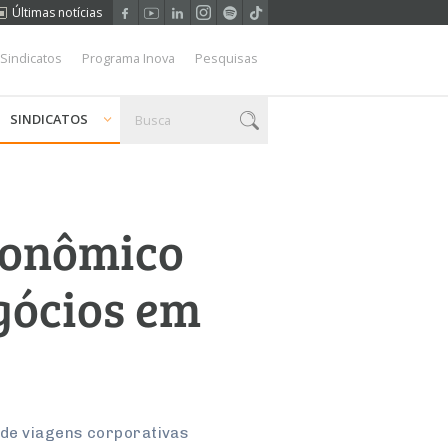
Últimas notícias
 Sindicatos
Programa Inova
Pesquisas
SINDICATOS
conômico
gócios em
 de viagens corporativas