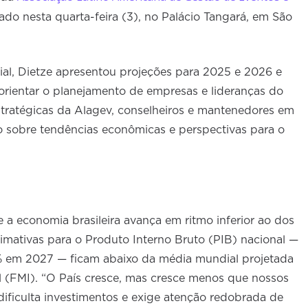
izado nesta quarta-feira (3), no Palácio Tangará, em São
al, Dietze apresentou projeções para 2025 e 2026 e
rientar o planejamento de empresas e lideranças do
estratégicas da Alagev, conselheiros e mantenedores em
o sobre tendências econômicas e perspectivas para o
 a economia brasileira avança em ritmo inferior ao dos
timativas para o Produto Interno Bruto (PIB) nacional —
% em 2027 — ficam abaixo da média mundial projetada
l (FMI). “O País cresce, mas cresce menos que nossos
dificulta investimentos e exige atenção redobrada de