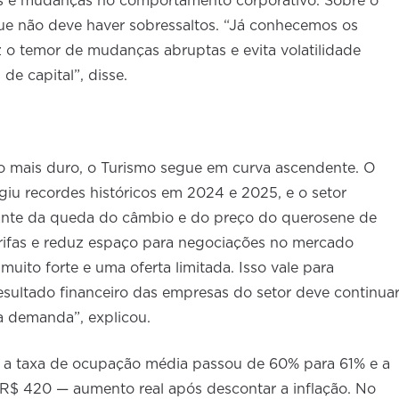
ias e mudanças no comportamento corporativo. Sobre o
 que não deve haver sobressaltos. “Já conhecemos os
z o temor de mudanças abruptas e evita volatilidade
de capital”, disse.
mais duro, o Turismo segue em curva ascendente. O
giu recordes históricos em 2024 e 2025, e o setor
te da queda do câmbio e do preço do querosene de
rifas e reduz espaço para negociações no mercado
ito forte e uma oferta limitada. Isso vale para
resultado financeiro das empresas do setor deve continua
a demanda”, explicou.
a: a taxa de ocupação média passou de 60% para 61% e a
 R$ 420 — aumento real após descontar a inflação. No