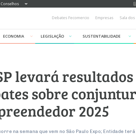
Conselhos
Debates Fecomercio
Empresas
Sala dos
ECONOMIA
LEGISLAÇÃO
SUSTENTABILIDADE
P levará resultados 
bates sobre conjuntu
preendedor 2025
corre na semana que vem no São Paulo Expo; Entidade ter