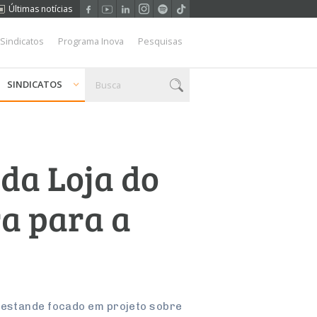
Últimas notícias
 Sindicatos
Programa Inova
Pesquisas
SINDICATOS
da Loja do
ra para a
á estande focado em projeto sobre