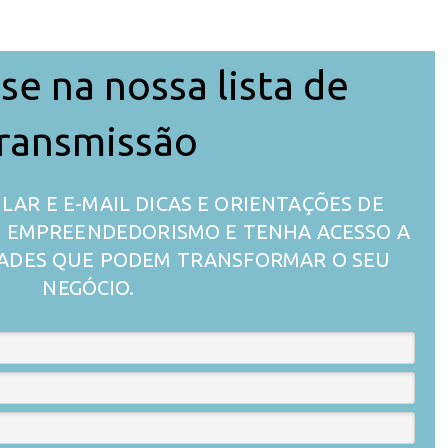
se na nossa lista de
ransmissão
LAR E E-MAIL DICAS E ORIENTAÇÕES DE
 O EMPREENDEDORISMO E TENHA ACESSO A
ADES QUE PODEM TRANSFORMAR O SEU
NEGÓCIO.