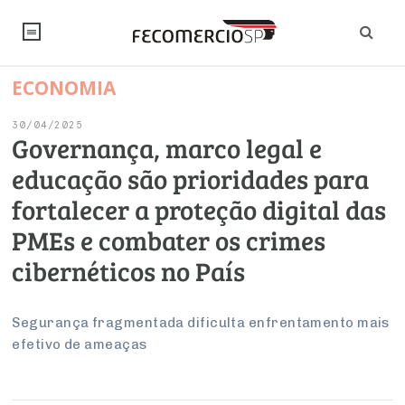
ECONOMIA
NOTÍCIAS
30/04/2025
Editorial
SINDICATOS
Governança, marco legal e
educação são prioridades para
Artigos
Economia
PESQUISAS
fortalecer a proteção digital das
Institucional
Pesquisas
Legislação
FALE CONOSCO
PMEs e combater os crimes
Debates Fecomercio-SP
Brasil
cibernéticos no País
Trabalho
Negócios
INSTITUCIONAL
PROJETOS ESPECIAIS:
Internacional
Empresas
Varejo
Sobre
UM BRASIL
Sustentabilidade
CONSELHOS
Modernização do Estado
Segurança fragmentada dificulta enfrentamento mais
Arbitragem e Mediação
efetivo de ameaças
UM BRASIL
Atacado
Imprensa
Economia Digital
Últimas Notícias
ESG
Conselho de Turismo
EMPRESAS
Reforma Tributária
Serviços
Negociações Coletivas
Inteligência Artificial
Conselho de Emprego e Relações do Trabalho
PROJETOS ESPECIAIS: