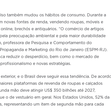
lso também mudou os hábitos de consumo. Durante a
m novas fontes de renda, vendendo roupas, móveis e
online, brechós e antiquários. “O comércio de artigos
o pela preocupação ambiental e pela maior durabilidade
m, professora de Pesquisa e Comportamento do
 Propaganda e Marketing do Rio de Janeiro (ESPM-RJ).
sca reduzir o desperdício, bem como o mercado de
rofissionalismo e novas estratégias.
xterior, e o Brasil deve seguir essa tendência. De acord
iores plataformas de revenda de roupas e calçados
nda mão deve atingir US$ 350 bilhões até 2027,
que o de vestuário em geral. Nos Estados Unidos, 52% da
s, representando um item de segunda mão para cada