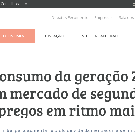
Conselhos
Debates Fecomercio
Empresas
Sala dos
ECONOMIA
LEGISLAÇÃO
SUSTENTABILIDADE
consumo da geração 
m mercado de segun
regos em ritmo mais
ibui para aumentar o ciclo de vida da mercadoria semino