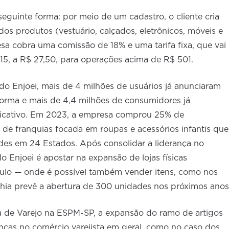
guinte forma: por meio de um cadastro, o cliente cria
os produtos (vestuário, calçados, eletrônicos, móveis e
sa cobra uma comissão de 18% e uma tarifa fixa, que vai
15, a R$ 27,50, para operações acima de R$ 501.
o Enjoei, mais de 4 milhões de usuários já anunciaram
forma e mais de 4,4 milhões de consumidores já
licativo. Em 2023, a empresa comprou 25% de
e de franquias focada em roupas e acessórios infantis que
des em 24 Estados. Após consolidar a liderança no
o Enjoei é apostar na expansão de lojas físicas
aulo — onde é possível também vender itens, como nos
nhia prevê a abertura de 300 unidades nos próximos anos
 de Varejo na ESPM-SP, a expansão do ramo de artigos
ças no comércio varejista em geral, como no caso dos