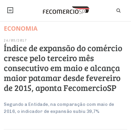
ECONOMIA
NOTÍCIAS
26/05/2017
Editorial
SINDICATOS
Índice de expansão do comércio
cresce pelo terceiro mês
Artigos
Economia
PESQUISAS
consecutivo em maio e alcança
Institucional
Pesquisas
Legislação
FALE CONOSCO
maior patamar desde fevereiro
Debates Fecomercio-SP
Brasil
de 2015, aponta FecomercioSP
Trabalho
Negócios
INSTITUCIONAL
PROJETOS ESPECIAIS:
Internacional
Empresas
Varejo
Sobre
UM BRASIL
Sustentabilidade
CONSELHOS
Modernização do Estado
Segundo a Entidade, na comparação com maio de
Arbitragem e Mediação
2016, o indicador de expansão subiu 39,7%
UM BRASIL
Atacado
Imprensa
Economia Digital
Últimas Notícias
ESG
Conselho de Turismo
EMPRESAS
Reforma Tributária
Serviços
Negociações Coletivas
Inteligência Artificial
Conselho de Emprego e Relações do Trabalho
PROJETOS ESPECIAIS: