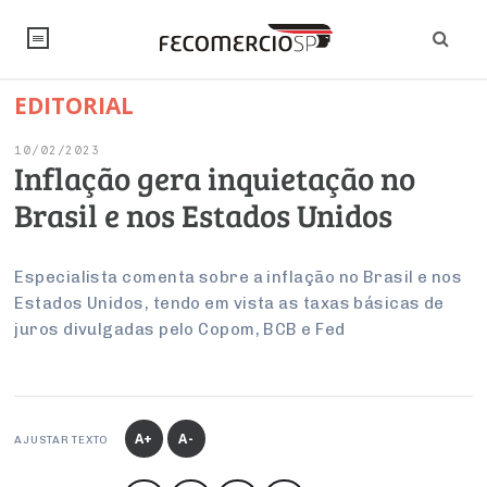
EDITORIAL
NOTÍCIAS
10/02/2023
Editorial
SINDICATOS
Inflação gera inquietação no
Brasil e nos Estados Unidos
Artigos
Economia
PESQUISAS
Institucional
Pesquisas
Legislação
FALE CONOSCO
Especialista comenta sobre a inflação no Brasil e nos
Debates Fecomercio-SP
Estados Unidos, tendo em vista as taxas básicas de
Brasil
Trabalho
juros divulgadas pelo Copom, BCB e Fed
Negócios
INSTITUCIONAL
PROJETOS ESPECIAIS:
Internacional
Empresas
Varejo
Sobre
UM BRASIL
Sustentabilidade
CONSELHOS
Modernização do Estado
Arbitragem e Mediação
UM BRASIL
Atacado
Imprensa
Economia Digital
Últimas Notícias
ESG
Conselho de Turismo
A+
A-
EMPRESAS
Reforma Tributária
AJUSTAR TEXTO
Serviços
Negociações Coletivas
Inteligência Artificial
Conselho de Emprego e Relações do Trabalho
PROJETOS ESPECIAIS: