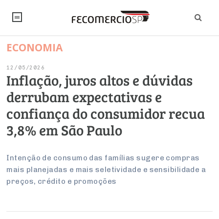
ECONOMIA
NOTÍCIAS
12/05/2026
Editorial
SINDICATOS
Inflação, juros altos e dúvidas
derrubam expectativas e
Artigos
Economia
PESQUISAS
confiança do consumidor recua
Institucional
Pesquisas
Legislação
FALE CONOSCO
3,8% em São Paulo
Debates Fecomercio-SP
Brasil
Trabalho
Negócios
INSTITUCIONAL
PROJETOS ESPECIAIS:
Internacional
Intenção de consumo das famílias sugere compras
Empresas
mais planejadas e mais seletividade e sensibilidade a
Varejo
Sobre
UM BRASIL
Sustentabilidade
CONSELHOS
Modernização do Estado
Arbitragem e Mediação
preços, crédito e promoções
UM BRASIL
Atacado
Imprensa
Economia Digital
Últimas Notícias
ESG
Conselho de Turismo
EMPRESAS
Reforma Tributária
Serviços
Negociações Coletivas
Inteligência Artificial
Conselho de Emprego e Relações do Trabalho
PROJETOS ESPECIAIS: