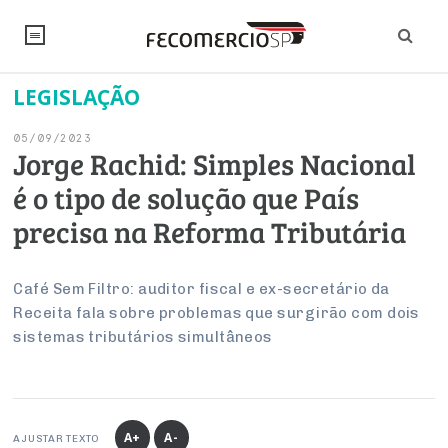
LEGISLAÇÃO
NOTÍCIAS
05/09/2023
Editorial
SINDICATOS
Jorge Rachid: Simples Nacional
é o tipo de solução que País
Artigos
Economia
PESQUISAS
precisa na Reforma Tributária
Institucional
Pesquisas
Legislação
FALE CONOSCO
Debates Fecomercio-SP
Brasil
Café Sem Filtro: auditor fiscal e ex-secretário da
Trabalho
Negócios
INSTITUCIONAL
Receita fala sobre problemas que surgirão com dois
PROJETOS ESPECIAIS:
Internacional
Empresas
sistemas tributários simultâneos
Varejo
Sobre
UM BRASIL
Sustentabilidade
CONSELHOS
Modernização do Estado
Arbitragem e Mediação
UM BRASIL
Atacado
Imprensa
Economia Digital
Últimas Notícias
ESG
Conselho de Turismo
EMPRESAS
Reforma Tributária
Serviços
Negociações Coletivas
Inteligência Artificial
Conselho de Emprego e Relações do Trabalho
A+
A-
AJUSTAR TEXTO
PROJETOS ESPECIAIS: