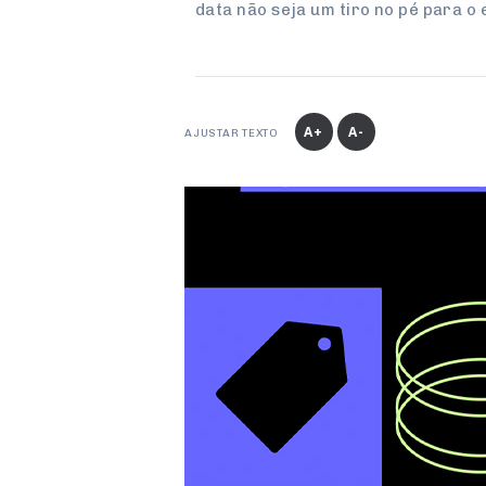
data não seja um tiro no pé para o
A+
A-
AJUSTAR TEXTO