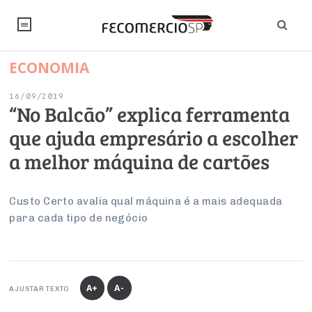
ECONOMIA
NOTÍCIAS
16/09/2019
Editorial
SINDICATOS
“No Balcão” explica ferramenta
que ajuda empresário a escolher
Artigos
Economia
PESQUISAS
a melhor máquina de cartões
Institucional
Pesquisas
Legislação
FALE CONOSCO
Debates Fecomercio-SP
Brasil
Custo Certo avalia qual máquina é a mais adequada
Trabalho
Negócios
INSTITUCIONAL
para cada tipo de negócio
PROJETOS ESPECIAIS:
Internacional
Empresas
Varejo
Sobre
UM BRASIL
Sustentabilidade
CONSELHOS
Modernização do Estado
Arbitragem e Mediação
UM BRASIL
Atacado
Imprensa
Economia Digital
Últimas Notícias
ESG
Conselho de Turismo
EMPRESAS
Reforma Tributária
A+
A-
AJUSTAR TEXTO
Serviços
Negociações Coletivas
Inteligência Artificial
Conselho de Emprego e Relações do Trabalho
PROJETOS ESPECIAIS: