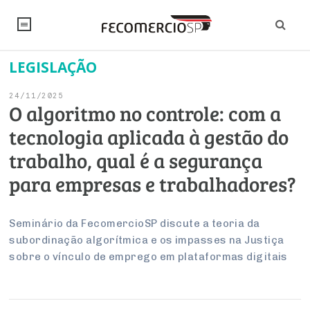
LEGISLAÇÃO
NOTÍCIAS
24/11/2025
Editorial
SINDICATOS
O algoritmo no controle: com a
tecnologia aplicada à gestão do
Artigos
Economia
PESQUISAS
trabalho, qual é a segurança
Institucional
Pesquisas
Legislação
FALE CONOSCO
para empresas e trabalhadores?
Debates Fecomercio-SP
Brasil
Trabalho
Negócios
INSTITUCIONAL
PROJETOS ESPECIAIS:
Internacional
Seminário da FecomercioSP discute a teoria da
Empresas
subordinação algorítmica e os impasses na Justiça
Varejo
Sobre
UM BRASIL
Sustentabilidade
CONSELHOS
Modernização do Estado
Arbitragem e Mediação
sobre o vínculo de emprego em plataformas digitais
UM BRASIL
Atacado
Imprensa
Economia Digital
Últimas Notícias
ESG
Conselho de Turismo
EMPRESAS
Reforma Tributária
Serviços
Negociações Coletivas
Inteligência Artificial
Conselho de Emprego e Relações do Trabalho
PROJETOS ESPECIAIS: