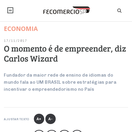
ECONOMIA
NOTÍCIAS
17/11/2017
Editorial
SINDICATOS
O momento é de empreender, diz
Carlos Wizard
Artigos
Economia
PESQUISAS
Institucional
Pesquisas
Legislação
FALE CONOSCO
Fundador da maior rede de ensino de idiomas do
Debates Fecomercio-SP
mundo fala ao UM BRASIL sobre estratégias para
Brasil
Trabalho
incentivar o empreendedorismo no País
Negócios
INSTITUCIONAL
PROJETOS ESPECIAIS:
Internacional
Empresas
Varejo
Sobre
UM BRASIL
Sustentabilidade
CONSELHOS
Modernização do Estado
Arbitragem e Mediação
UM BRASIL
Atacado
Imprensa
Economia Digital
Últimas Notícias
ESG
Conselho de Turismo
A+
A-
EMPRESAS
Reforma Tributária
AJUSTAR TEXTO
Serviços
Negociações Coletivas
Inteligência Artificial
Conselho de Emprego e Relações do Trabalho
PROJETOS ESPECIAIS: