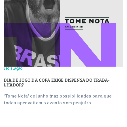
LEGISLAÇÃO
DIA DE JOGO DA COPA EXIGE DIS­PENSA DO TRA­BA­
LHADOR?
‘Tome Nota’ de junho traz pos­si­bi­li­dades para que
todos apro­veitem o evento sem pre­juízo