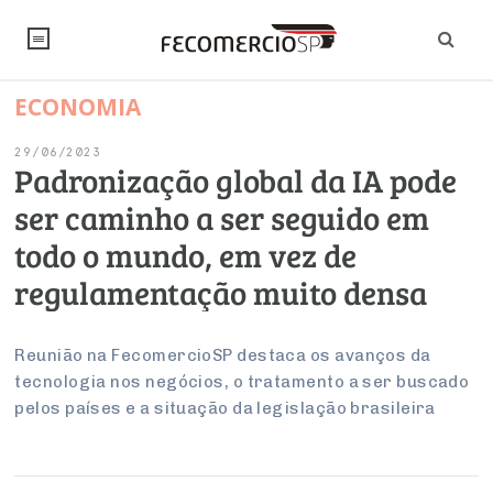
ECONOMIA
NOTÍCIAS
29/06/2023
Editorial
SINDICATOS
Padronização global da IA pode
ser caminho a ser seguido em
Artigos
Economia
PESQUISAS
todo o mundo, em vez de
Institucional
Pesquisas
Legislação
FALE CONOSCO
regulamentação muito densa
Debates Fecomercio-SP
Brasil
Trabalho
Negócios
INSTITUCIONAL
PROJETOS ESPECIAIS:
Internacional
Reunião na FecomercioSP destaca os avanços da
Empresas
tecnologia nos negócios, o tratamento a ser buscado
Varejo
Sobre
UM BRASIL
Sustentabilidade
CONSELHOS
Modernização do Estado
Arbitragem e Mediação
pelos países e a situação da legislação brasileira
UM BRASIL
Atacado
Imprensa
Economia Digital
Últimas Notícias
ESG
Conselho de Turismo
EMPRESAS
Reforma Tributária
Serviços
Negociações Coletivas
Inteligência Artificial
Conselho de Emprego e Relações do Trabalho
PROJETOS ESPECIAIS: