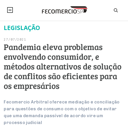
LEGISLAÇÃO
NOTÍCIAS
27/07/2021
Editorial
SINDICATOS
Pandemia eleva problemas
envolvendo consumidor, e
Artigos
Economia
PESQUISAS
métodos alternativos de solução
Institucional
Pesquisas
Legislação
FALE CONOSCO
de conflitos são eficientes para
Debates Fecomercio-SP
Brasil
os empresários
Trabalho
Negócios
INSTITUCIONAL
PROJETOS ESPECIAIS:
Internacional
Empresas
Varejo
Sobre
UM BRASIL
Sustentabilidade
CONSELHOS
Modernização do Estado
Fecomercio Arbitral oferece mediação e conciliação
Arbitragem e Mediação
para questões de consumo com o objetivo de evitar
UM BRASIL
Atacado
Imprensa
Economia Digital
Últimas Notícias
ESG
Conselho de Turismo
que uma demanda passível de acordo vire um
EMPRESAS
Reforma Tributária
Serviços
Negociações Coletivas
processo judicial
Inteligência Artificial
Conselho de Emprego e Relações do Trabalho
PROJETOS ESPECIAIS: