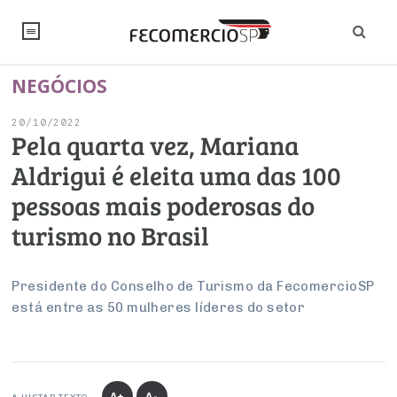
NEGÓCIOS
NOTÍCIAS
20/10/2022
Editorial
SINDICATOS
Pela quarta vez, Mariana
Aldrigui é eleita uma das 100
Artigos
Economia
PESQUISAS
pessoas mais poderosas do
Institucional
Pesquisas
Legislação
FALE CONOSCO
turismo no Brasil
Debates Fecomercio-SP
Brasil
Trabalho
Negócios
INSTITUCIONAL
PROJETOS ESPECIAIS:
Internacional
Presidente do Conselho de Turismo da FecomercioSP
Empresas
está entre as 50 mulheres líderes do setor
Varejo
Sobre
UM BRASIL
Sustentabilidade
CONSELHOS
Modernização do Estado
Arbitragem e Mediação
UM BRASIL
Atacado
Imprensa
Economia Digital
Últimas Notícias
ESG
Conselho de Turismo
EMPRESAS
Reforma Tributária
Serviços
Negociações Coletivas
Inteligência Artificial
Conselho de Emprego e Relações do Trabalho
PROJETOS ESPECIAIS:
A+
A-