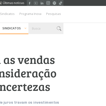
Últimas notícias
 Sindicatos
Programa Inova
Pesquisas
SINDICATOS
a as vendas
onsideração
ncertezas
de juros travam os investimentos