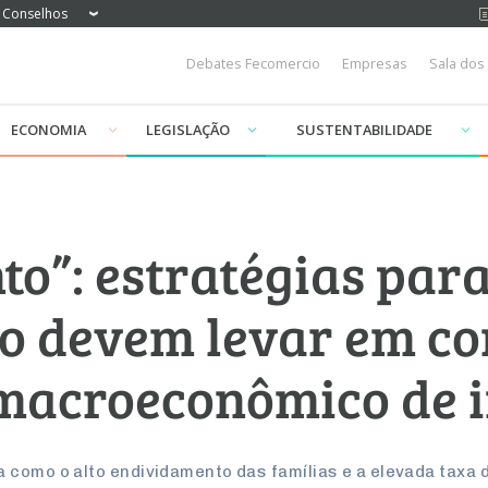
Conselhos
Debates Fecomercio
Empresas
Sala dos
ECONOMIA
LEGISLAÇÃO
SUSTENTABILIDADE
to”: estratégias par
no devem levar em c
macroeconômico de i
 como o alto endividamento das famílias e a elevada taxa 