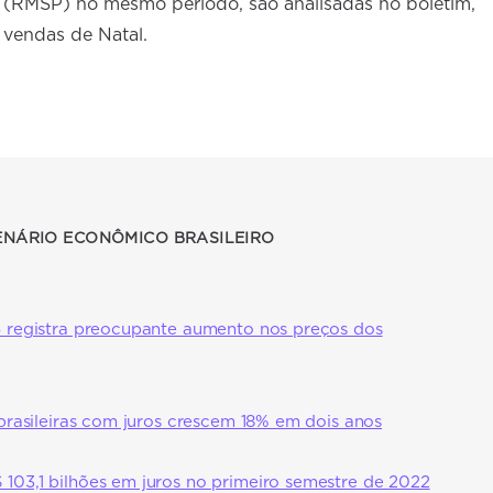
 (RMSP) no mesmo período, são analisadas no boletim,
 vendas de Natal.
CENÁRIO ECONÔMICO BRASILEIRO
5 registra preocupante aumento nos preços dos
 brasileiras com juros crescem 18% em dois anos
03,1 bilhões em juros no primeiro semestre de 2022