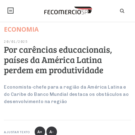
ECONOMIA
NOTÍCIAS
20/01/2025
Editorial
SINDICATOS
Por carências educacionais,
países da América Latina
Artigos
Economia
PESQUISAS
perdem em produtividade
Institucional
Pesquisas
Legislação
FALE CONOSCO
Debates Fecomercio-SP
Brasil
Economista-chefe para a região da América Latina e
Trabalho
Negócios
INSTITUCIONAL
do Caribe do Banco Mundial destaca os obstáculos ao
PROJETOS ESPECIAIS:
Internacional
Empresas
desenvolvimento na região
Varejo
Sobre
UM BRASIL
Sustentabilidade
CONSELHOS
Modernização do Estado
Arbitragem e Mediação
UM BRASIL
Atacado
Imprensa
Economia Digital
Últimas Notícias
ESG
Conselho de Turismo
EMPRESAS
Reforma Tributária
Serviços
Negociações Coletivas
Inteligência Artificial
Conselho de Emprego e Relações do Trabalho
A+
A-
AJUSTAR TEXTO
PROJETOS ESPECIAIS: