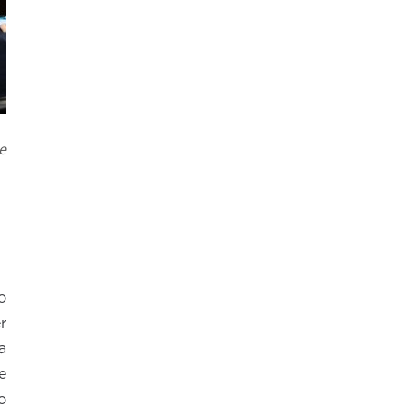
e
o
r
a
e
o