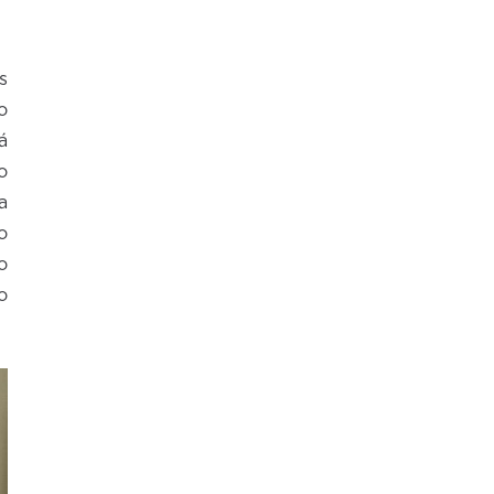
s
o
á
o
a
o
o
o