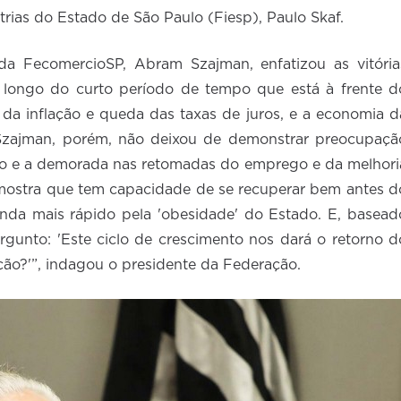
rias do Estado de São Paulo (Fiesp), Paulo Skaf.
e da FecomercioSP, Abram Szajman, enfatizou as vitória
longo do curto período de tempo que está à frente d
 da inflação e queda das taxas de juros, e a economia d
 Szajman, porém, não deixou de demonstrar preocupaçã
ro e a demorada nas retomadas do emprego e da melhori
 mostra que tem capacidade de se recuperar bem antes d
nda mais rápido pela 'obesidade' do Estado. E, basead
ergunto: 'Este ciclo de crescimento nos dará o retorno d
ão?'”, indagou o presidente da Federação.