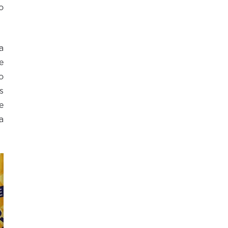
o
a
e
o
s
e
a