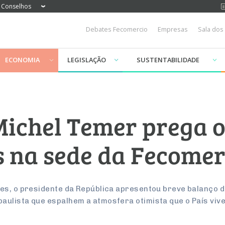
Conselhos
Debates Fecomercio
Empresas
Sala dos
ECONOMIA
LEGISLAÇÃO
SUSTENTABILIDADE
Michel Temer prega 
 na sede da Fecome
es, o presidente da República apresentou breve balanço d
ulista que espalhem a atmosfera otimista que o País viv