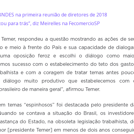
BNDES na primeira reunião de diretores de 2018
cou para trás”, diz Meirelles na FecomercioSP
l Temer, respondeu a questão mostrando as ações de se
e meio à frente do País e sua capacidade de dialogar
uma oposição feroz e escolhi o diálogo como maio
temos sucesso com o estabelecimento do teto dos gasto
abalhista e com a coragem de tratar temas antes pouc
ao diálogo muito produtivo que estabelecemos com 
asileiro de maneira geral”, afirmou Temer.
 temas “espinhosos” foi destacada pelo presidente d
Quando se contava a situação do Brasil, os investidore
stança do Estado, na obsoleta legislação trabalhista, d
or [presidente Temer] em menos de dois anos consegui