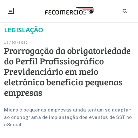
LEGISLAÇÃO
NOTÍCIAS
16/03/2022
Editorial
SINDICATOS
Prorrogação da obrigatoriedade
do Perfil Profissiográfico
Artigos
Economia
PESQUISAS
Previdenciário em meio
Institucional
Pesquisas
Legislação
FALE CONOSCO
eletrônico beneficia pequenas
Debates Fecomercio-SP
Brasil
empresas
Trabalho
Negócios
INSTITUCIONAL
PROJETOS ESPECIAIS:
Internacional
Empresas
Varejo
Sobre
UM BRASIL
Sustentabilidade
CONSELHOS
Modernização do Estado
Micro e pequenas empresas ainda tentam se adaptar
Arbitragem e Mediação
ao cronograma de implantação dos eventos de SST no
UM BRASIL
Atacado
Imprensa
Economia Digital
Últimas Notícias
ESG
Conselho de Turismo
eSocial
EMPRESAS
Reforma Tributária
Serviços
Negociações Coletivas
Inteligência Artificial
Conselho de Emprego e Relações do Trabalho
PROJETOS ESPECIAIS: