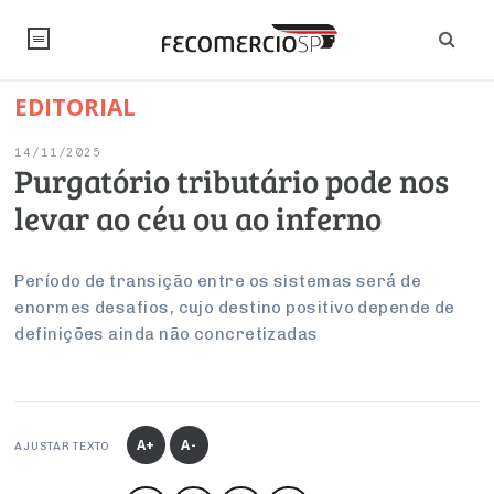
EDITORIAL
NOTÍCIAS
14/11/2025
Editorial
SINDICATOS
Purgatório tributário pode nos
levar ao céu ou ao inferno
Artigos
Economia
PESQUISAS
Institucional
Pesquisas
Legislação
FALE CONOSCO
Período de transição entre os sistemas será de
Debates Fecomercio-SP
enormes desafios, cujo destino positivo depende de
Brasil
Trabalho
definições ainda não concretizadas
Negócios
INSTITUCIONAL
PROJETOS ESPECIAIS:
Internacional
Empresas
Varejo
Sobre
UM BRASIL
Sustentabilidade
CONSELHOS
Modernização do Estado
Arbitragem e Mediação
UM BRASIL
Atacado
Imprensa
Economia Digital
Últimas Notícias
ESG
Conselho de Turismo
A+
A-
EMPRESAS
Reforma Tributária
AJUSTAR TEXTO
Serviços
Negociações Coletivas
Inteligência Artificial
Conselho de Emprego e Relações do Trabalho
PROJETOS ESPECIAIS: