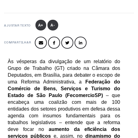
Produtos e Serviços
Turismo
Serviços
Conselho de Assuntos Tributários
Logística Reversa
Advocacy
SESC
PROJETOS ESPECIAIS:
Conselho Estadual de Defesa do Contribuinte
COP30
A+
A-
SENAC
AJUSTAR TEXTO
Afixação de preços e fiscalização
Conselho de Economia Empresarial e Política
Cecomercio
Conselho Superior de Direito
COMPARTILHAR
Licitações
Conselho do Comércio Atacadista
Prêmio de Sustentabilidade
Às vésperas da divulgação de um relatório do 
Conselho de Serviços
Grupo de Trabalho (GT) criado na Câmara dos 
Deputados, em Brasília, para debater o escopo de 
Conselho de Relações Internacionais
uma Reforma Administrativa, a 
Federação do 
Conselho de Sustentabilidade
Comércio de Bens, Serviços e Turismo do 
Estado de São Paulo (FecomercioSP) 
– que 
Conselho de Comércio Eletrônico
encabeça uma coalizão com mais de 100 
entidades dos setores produtivos em defesa dessa 
agenda com insumos fundamentais para os 
trabalhos legislativos – entende que a reforma 
deve focar no 
aumento da eficiência dos 
serviços públicos
 e, assim, no 
dinamismo do 