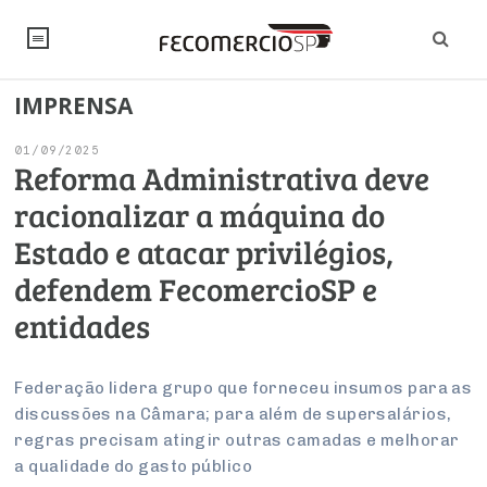
IMPRENSA
NOTÍCIAS
01/09/2025
Editorial
SINDICATOS
Reforma Administrativa deve
racionalizar a máquina do
Artigos
Economia
PESQUISAS
Estado e atacar privilégios,
Institucional
Pesquisas
Legislação
FALE CONOSCO
defendem FecomercioSP e
Debates Fecomercio-SP
Brasil
entidades
Trabalho
Negócios
INSTITUCIONAL
PROJETOS ESPECIAIS:
Internacional
Empresas
Varejo
Sobre
UM BRASIL
Sustentabilidade
CONSELHOS
Modernização do Estado
Federação lidera grupo que forneceu insumos para as
Arbitragem e Mediação
discussões na Câmara; para além de supersalários,
UM BRASIL
Atacado
Imprensa
Economia Digital
Últimas Notícias
ESG
Conselho de Turismo
regras precisam atingir outras camadas e melhorar
EMPRESAS
Reforma Tributária
Serviços
Negociações Coletivas
a qualidade do gasto público
Inteligência Artificial
Conselho de Emprego e Relações do Trabalho
PROJETOS ESPECIAIS: