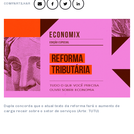
Produtos e Serviços
Turismo
Serviços
COMPARTILHAR
Conselho de Assuntos Tributários
Logística Reversa
Advocacy
SESC
PROJETOS ESPECIAIS:
Conselho Estadual de Defesa do Contribuinte
COP30
SENAC
Afixação de preços e fiscalização
Conselho de Economia Empresarial e Política
Cecomercio
Conselho Superior de Direito
Licitações
Conselho do Comércio Atacadista
Prêmio de Sustentabilidade
Conselho de Serviços
Conselho de Relações Internacionais
Conselho de Sustentabilidade
Conselho de Comércio Eletrônico
Dupla concorda que o atual texto da reforma fará o aumento de
carga recair sobre o setor de serviços (Arte: TUTU)