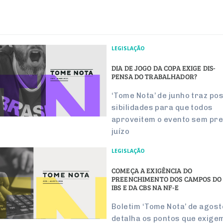
LEGISLAÇÃO
DIA DE JOGO DA COPA EXIGE DIS­
PENSA DO TRA­BA­LHADOR?
‘Tome Nota’ de junho traz pos
si­bi­li­dades para que todos
apro­veitem o evento sem pre
juízo
LEGISLAÇÃO
COMEÇA A EXIGÊNCIA DO
PREENCHIMENTO DOS CAMPOS DO
IBS E DA CBS NA NF-E
Boletim ‘Tome Nota’ de agost
detalha os pontos que exige