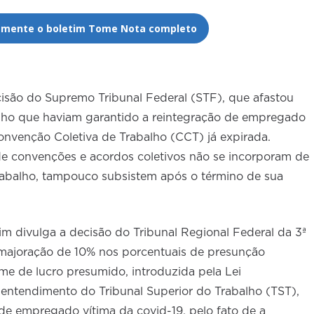
tamente o boletim Tome Nota completo
cisão do Supremo Tribunal Federal (STF), que afastou
lho que haviam garantido a reintegração de empregado
venção Coletiva de Trabalho (CCT) já expirada.
e convenções e acordos coletivos não se incorporam de
trabalho, tampouco subsistem após o término de sua
im divulga a decisão do Tribunal Regional Federal da 3ª
majoração de 10% nos porcentuais de presunção
ime de lucro presumido, introduzida pela Lei
ntendimento do Tribunal Superior do Trabalho (TST),
de empregado vítima da covid-19, pelo fato de a