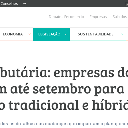
Conselhos
Debates Fecomercio
Empresas
Sala dos
ECONOMIA
LEGISLAÇÃO
SUSTENTABILIDADE
butária: empresas d
m até setembro para 
 tradicional e híbri
todos os detalhes das mudanças que impactam o planejame