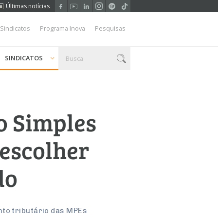
Últimas notícias
 Sindicatos
Programa Inova
Pesquisas
SINDICATOS
o Simples
escolher
do
nto tributário das MPEs