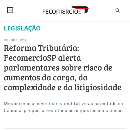
LEGISLAÇÃO
NOTÍCIAS
05/08/2021
Editorial
SINDICATOS
Reforma Tributária:
FecomercioSP alerta
Artigos
Economia
PESQUISAS
parlamentares sobre risco de
Institucional
Pesquisas
Legislação
FALE CONOSCO
aumentos da carga, da
Debates Fecomercio-SP
Brasil
complexidade e da litigiosidade
Trabalho
Negócios
INSTITUCIONAL
PROJETOS ESPECIAIS:
Internacional
Empresas
Varejo
Sobre
UM BRASIL
Sustentabilidade
CONSELHOS
Modernização do Estado
Mesmo com o novo texto substitutivo apresentado na
Arbitragem e Mediação
Câmara, proposta resultará em impostos mais caros
UM BRASIL
Atacado
Imprensa
Economia Digital
Últimas Notícias
ESG
Conselho de Turismo
EMPRESAS
Reforma Tributária
Serviços
Negociações Coletivas
Inteligência Artificial
Conselho de Emprego e Relações do Trabalho
PROJETOS ESPECIAIS: